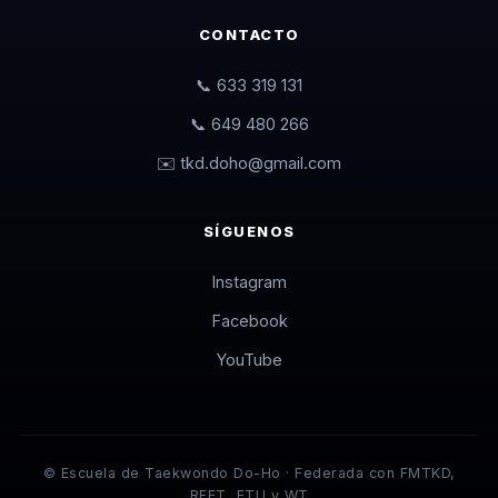
CONTACTO
📞 633 319 131
📞 649 480 266
✉️ tkd.doho@gmail.com
SÍGUENOS
Instagram
Facebook
YouTube
© Escuela de Taekwondo Do-Ho · Federada con FMTKD,
RFET, ETU y WT