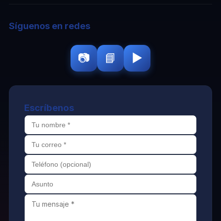
Síguenos en redes
📷
📘
▶️
Escríbenos