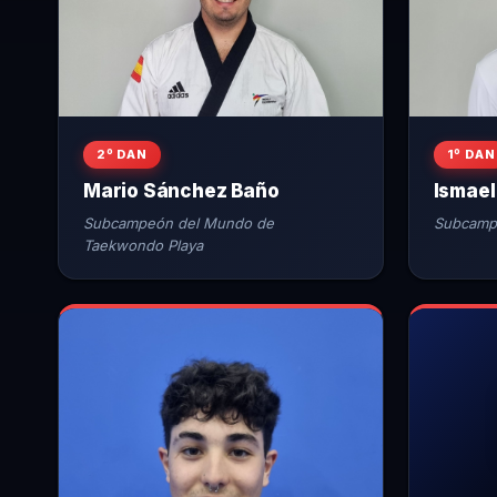
2º DAN
1º DAN
Mario Sánchez Baño
Ismael
Subcampeón del Mundo de
Subcamp
Taekwondo Playa