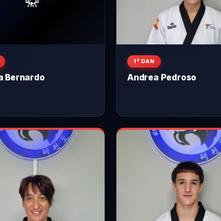
🥋
1º DAN
a Bernardo
Andrea Pedroso