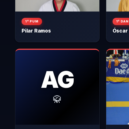
1º PUM
1º DAN
Pilar Ramos
Óscar
AG
🥋