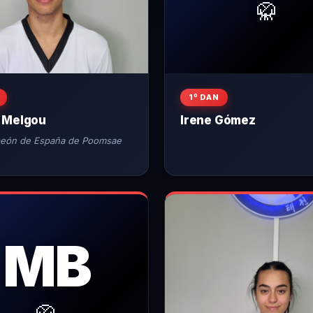
🥋
1º DAN
 Melgou
Irene Gómez
eón de España de Poomsae
MB