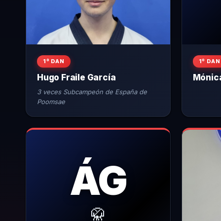
1º DAN
1º DAN
Hugo Fraile García
Mónic
3 veces Subcampeón de España de
Poomsae
ÁG
🥋