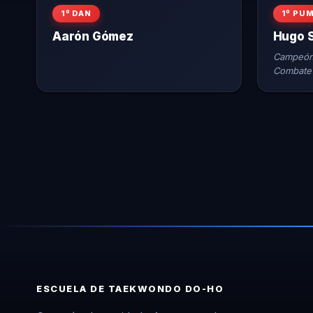
1º DAN
1º PU
Aarón Gómez
Hugo 
Campeón 
Combate
ESCUELA DE TAEKWONDO DO-HO