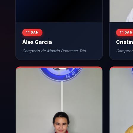
1º DAN
1º DAN
Álex García
Cristi
Campeón de Madrid Poomsae Trío
Campeona