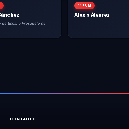
M
1º PUM
Sánchez
Alexis Álvarez
de España Precadete de
CONTACTO