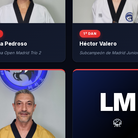
1º DAN
na Pedroso
Héctor Valero
 Open Madrid Trío 2
Subcampeón de Madrid Junio
LM
🥋