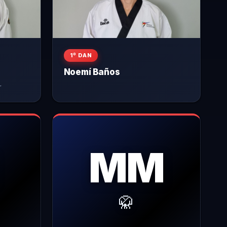
1º DAN
Noemí Baños
r
MM
🥋