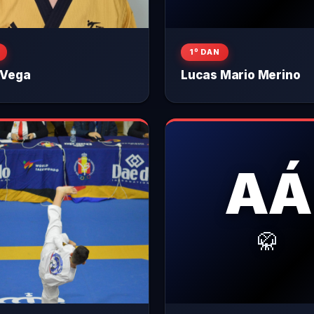
1º DAN
 Vega
Lucas Mario Merino
AÁ
🥋